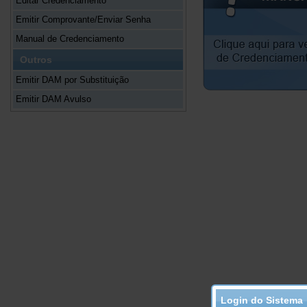
Editar Credenciamento
Emitir Comprovante/Enviar Senha
Manual de Credenciamento
Outros
Emitir DAM por Substituição
Emitir DAM Avulso
Login do Sistema