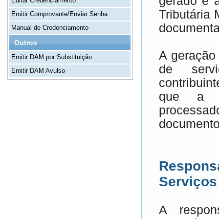
gerado e 
Editar Credenciamento
Tributária
Emitir Comprovante/Enviar Senha
documentar
Manual de Credenciamento
Outros
A geração 
Emitir DAM por Substituição
de servi
Emitir DAM Avulso
contribuin
que a c
processa
documento
Responsa
Serviços
A respon