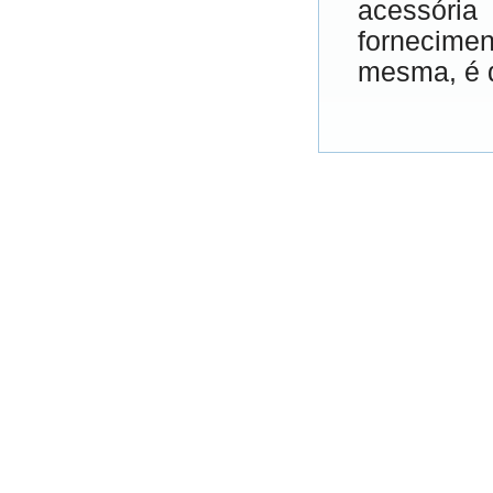
acessóri
fornecime
mesma, é d