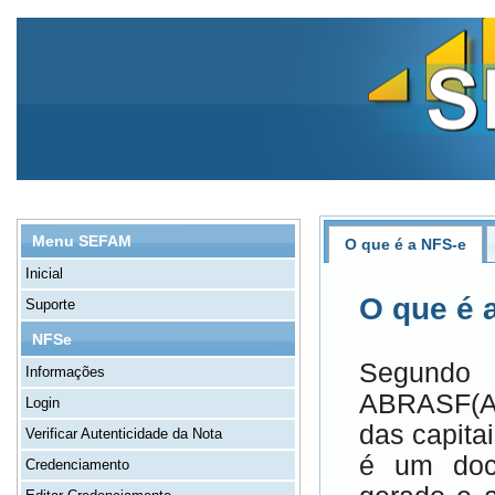
Menu SEFAM
O que é a NFS-e
Inicial
O que é a
Suporte
NFSe
Segundo 
Informações
ABRASF(Ass
Login
das capita
Verificar Autenticidade da Nota
é um docu
Credenciamento