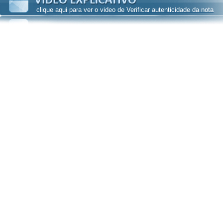
clique aqui para ver o video de Verificar autenticidade da nota