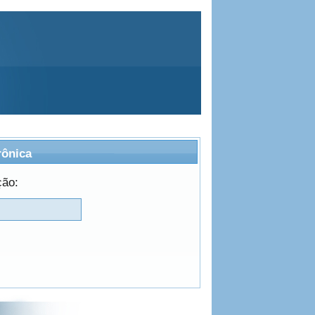
rônica
ção: