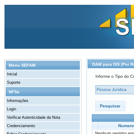
DAM para ISS (Por R
Menu SEFAM
Inicial
Informe o Tipo do Co
Suporte
Pessoa Juridica
NFSe
Informações
Pesquisar
Login
Verificar Autenticidade da Nota
Numero
Credenciamento
Nenhum registro en