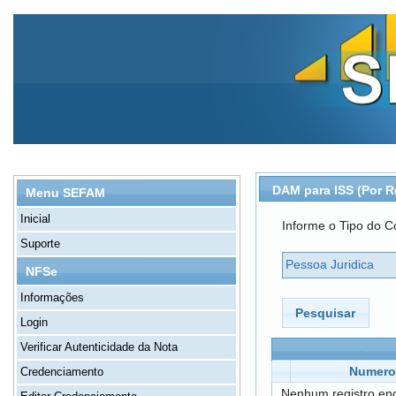
DAM para ISS (Por R
Menu SEFAM
Inicial
Informe o Tipo do Co
Suporte
Pessoa Juridica
NFSe
Informações
Pesquisar
Login
Verificar Autenticidade da Nota
Numero
Credenciamento
Nenhum registro en