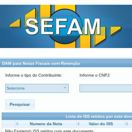
DAM para Notas Fiscais com Retenção
Informe o tipo do Contribuinte:
Informe o CNPJ:
Selecione
Pesquisar
Lista de ISS retidos por este d
Numero da Nota
Valor do ISS
Não Existe(m) ISS retidos com este documento.