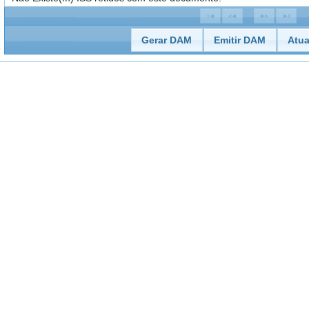
Gerar DAM
Emitir DAM
Atua