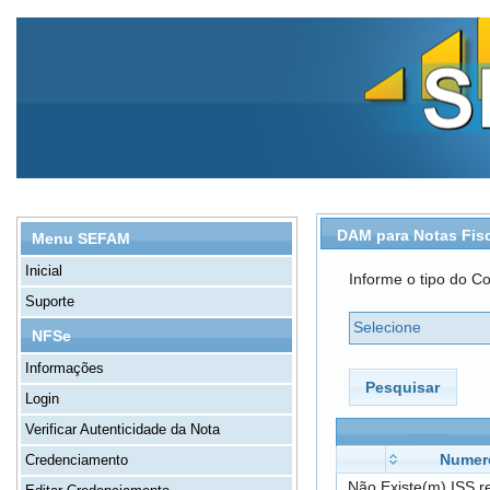
DAM para Notas Fis
Menu SEFAM
Inicial
Informe o tipo do Co
Suporte
Selecione
NFSe
Informações
Pesquisar
Login
Verificar Autenticidade da Nota
Numer
Credenciamento
Não Existe(m) ISS r