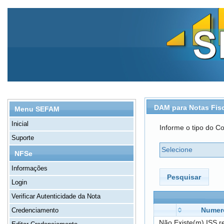
DAM para Notas Fis
Menu SEFAM
Inicial
Informe o tipo do Co
Suporte
Selecione
NFSe
Informações
Pesquisar
Login
Verificar Autenticidade da Nota
Numer
Credenciamento
Não Existe(m) ISS r