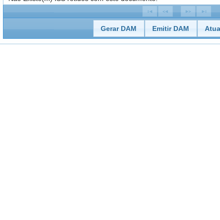
Gerar DAM
Emitir DAM
Atua