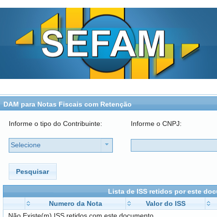
DAM para Notas Fiscais com Retenção
Informe o tipo do Contribuinte:
Informe o CNPJ:
Selecione
Pesquisar
Lista de ISS retidos por este d
Numero da Nota
Valor do ISS
Não Existe(m) ISS retidos com este documento.