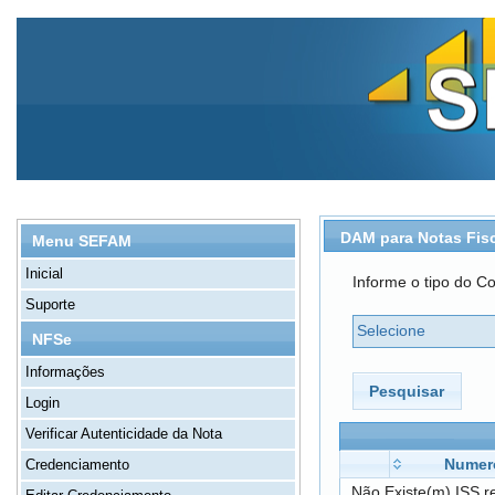
DAM para Notas Fis
Menu SEFAM
Inicial
Informe o tipo do Co
Suporte
Selecione
NFSe
Informações
Pesquisar
Login
Verificar Autenticidade da Nota
Numer
Credenciamento
Não Existe(m) ISS r